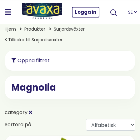
Logga in
SE
Hjem
Produkter
Surjordsväxter
Tillbaka till Surjordsväxter
Öppna filtret
Magnolia
category
Sortera på