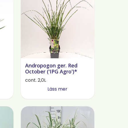
Andropogon ger. Red
October ('IPG Agro')*
cont. 2,0L
Läss mer