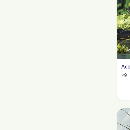
Aco
P9