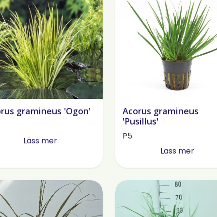
rus gramineus 'Ogon'
Acorus gramineus
'Pusillus'
P5
Läss mer
Läss mer