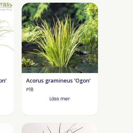
on'
Acorus gramineus 'Ogon'
P18
Läss mer