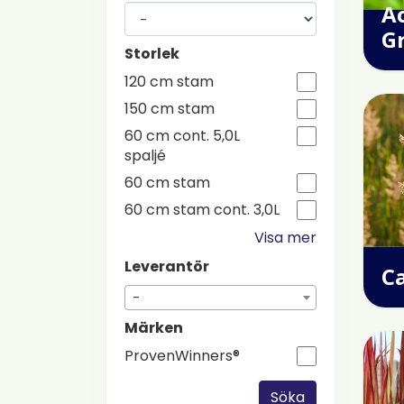
Ac
G
Storlek
120 cm stam
150 cm stam
60 cm cont. 5,0L
spaljé
60 cm stam
60 cm stam cont. 3,0L
Visa mer
Leverantör
C
-
Märken
ProvenWinners®
Söka