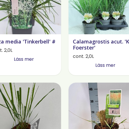
za media 'Tinkerbell' #
Calamagrostis acut. 'K
Foerster'
. 2,0L
cont. 2,0L
Läss mer
Läss mer