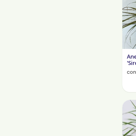
Ane
'Si
cont