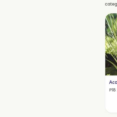
cate
Aco
P18