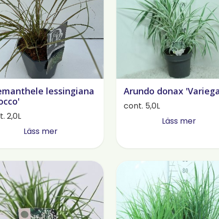
manthele lessingiana
Arundo donax 'Variega
rocco'
cont. 5,0L
. 2,0L
Läss mer
Läss mer