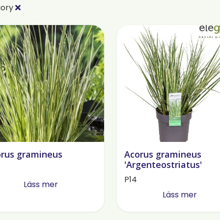
gory
rus gramineus
Acorus gramineus
'Argenteostriatus'
P14
Läss mer
Läss mer