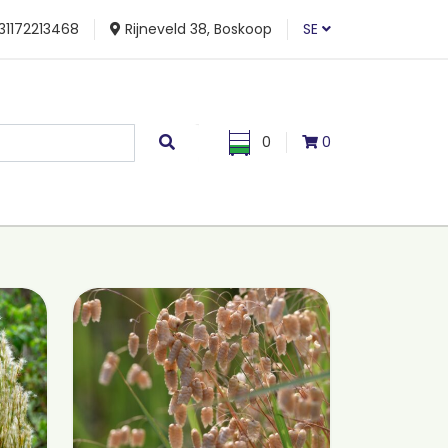
31172213468
Rijneveld 38, Boskoop
SE
0
0