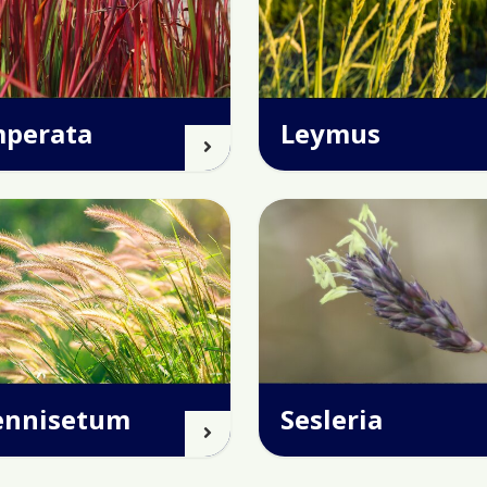
mperata
Leymus
ennisetum
Sesleria