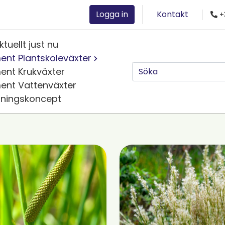
Logga in
Kontakt
+
ktuellt just nu
ent Plantskoleväxter
ent Krukväxter
ent Vattenväxter
jningskoncept