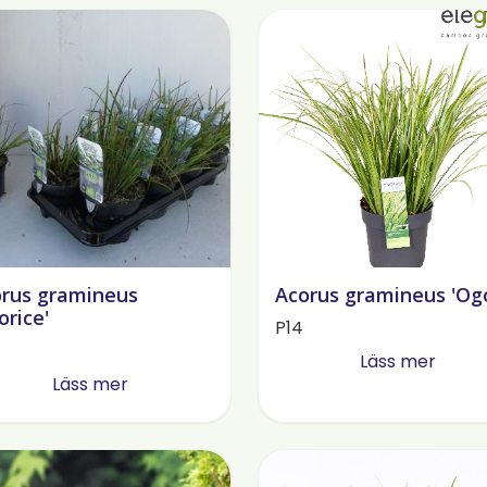
rus gramineus
Acorus gramineus 'Og
orice'
P14
Läss mer
Läss mer