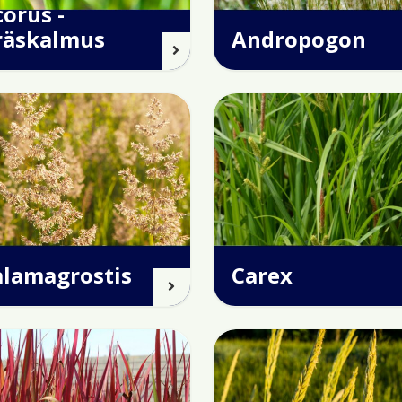
orus -
räskalmus
Andropogon
alamagrostis
Carex