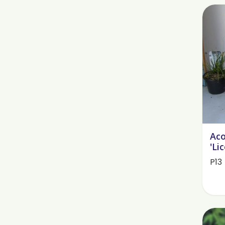
Aco
'Lic
P13