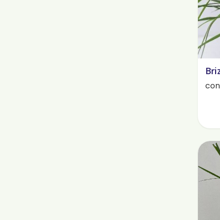
Bri
cont