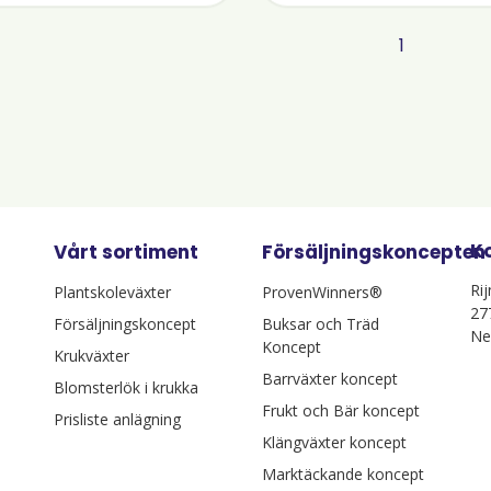
1
K
Vårt sortiment
Försäljningskoncepten
Ri
Plantskoleväxter
ProvenWinners®
27
Försäljningskoncept
Buksar och Träd
Ne
Koncept
Krukväxter
Barrväxter koncept
Blomsterlök i krukka
Frukt och Bär koncept
Prisliste anlägning
Klängväxter koncept
Marktäckande koncept