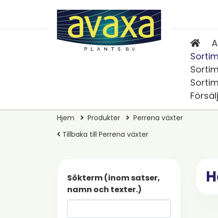
A
Sortim
Sortim
Sortim
Försäl
Hjem
Produkter
Perrena växter
Tillbaka till Perrena växter
H
Sökterm (inom satser,
namn och texter.)