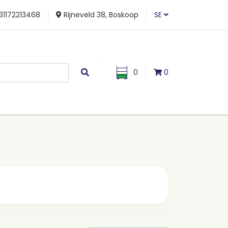
31172213468
Rijneveld 38, Boskoop
SE
0
0