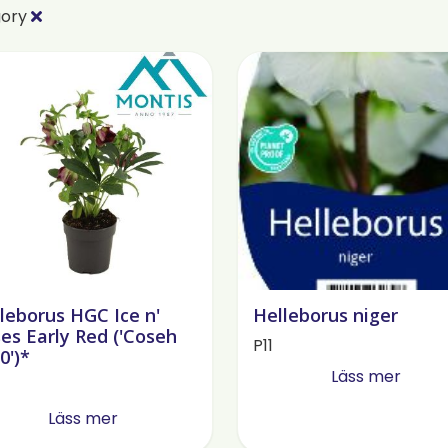
gory
leborus HGC Ice n'
Helleborus niger
es Early Red ('Coseh
P11
0')*
Läss mer
Läss mer