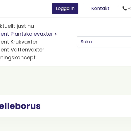
Logga in
Kontakt
+
ktuellt just nu
ent Plantskoleväxter
ent Krukväxter
ent Vattenväxter
jningskoncept
elleborus