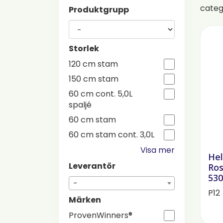
cate
Produktgrupp
Storlek
120 cm stam
150 cm stam
60 cm cont. 5,0L
spaljé
60 cm stam
60 cm stam cont. 3,0L
Visa mer
Hel
Leverantör
Ros
530
-
P12
Märken
ProvenWinners®