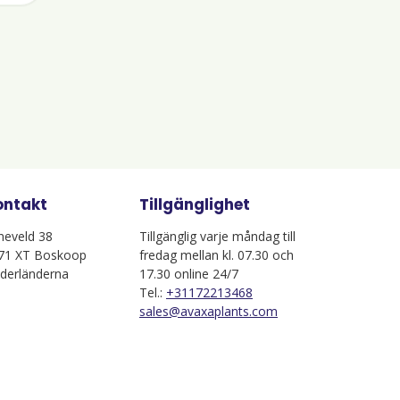
ontakt
Tillgänglighet
jneveld 38
Tillgänglig varje måndag till
71 XT Boskoop
fredag mellan kl. 07.30 och
derländerna
17.30 online 24/7
Tel.:
+31172213468
sales@avaxaplants.com