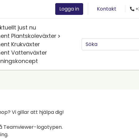
Logga in
Kontakt
+
ktuellt just nu
ent Plantskoleväxter
ent Krukväxter
ent Vattenväxter
jningskoncept
 Vi gillar att hjälpa dig!
 på Teamviewer-logotypen.
ing.