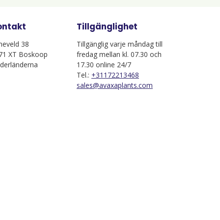
ontakt
Tillgänglighet
jneveld 38
Tillgänglig varje måndag till
71 XT Boskoop
fredag mellan kl. 07.30 och
derländerna
17.30 online 24/7
Tel.:
+31172213468
sales@avaxaplants.com