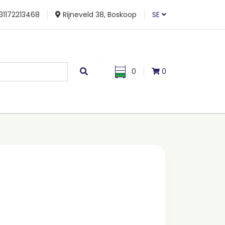
31172213468
Rijneveld 38, Boskoop
SE
0
0