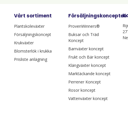
K
Vårt sortiment
Försäljningskoncepten
Ri
Plantskoleväxter
ProvenWinners®
27
Försäljningskoncept
Buksar och Träd
Ne
Koncept
Krukväxter
Barrväxter koncept
Blomsterlök i krukka
Frukt och Bär koncept
Prisliste anlägning
Klängväxter koncept
Marktäckande koncept
Perrener Koncept
Rosor koncept
Vattenväxter koncept